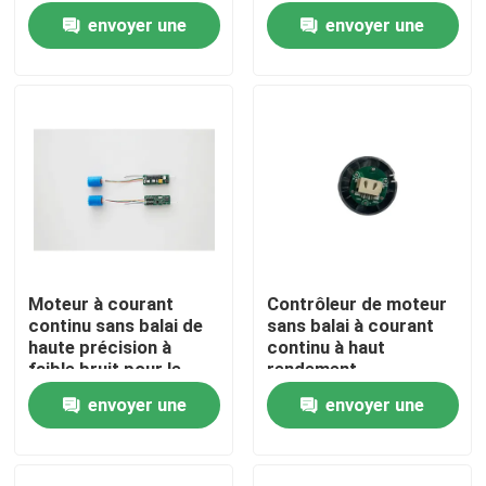
envoyer une
envoyer une
demande
demande
Moteur à courant
Contrôleur de moteur
continu sans balai de
sans balai à courant
Maison
haute précision à
continu à haut
faible bruit pour le
rendement
contrôle
envoyer une
envoyer une
Produits
demande
demande
Vidéos