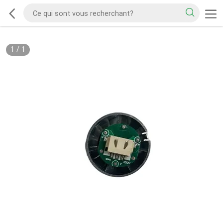
1
/
1