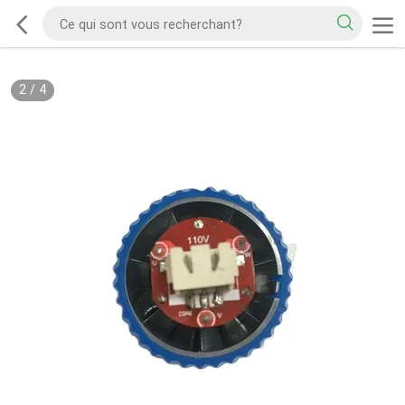
2
/
4