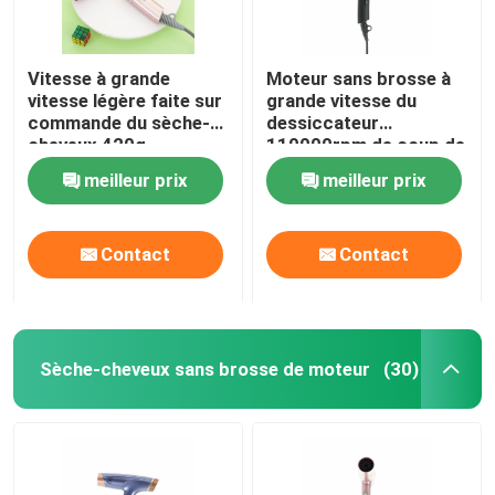
Vitesse à grande
Moteur sans brosse à
vitesse légère faite sur
grande vitesse du
commande du sèche-
dessiccateur
cheveux 420g
110000rpm de coup de
110000rpm/min
sèche-cheveux
meilleur prix
meilleur prix
d'OEM/ODM
Contact
Contact
Sèche-cheveux sans brosse de moteur
(30)