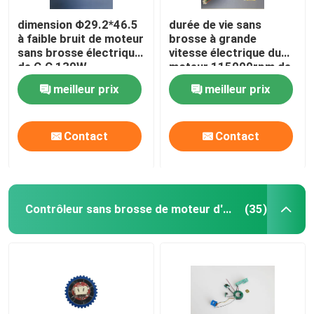
dimension Φ29.2*46.5
durée de vie sans
à faible bruit de moteur
brosse à grande
sans brosse électrique
vitesse électrique du
de C.C 130W
moteur 115000rpm de
C.C 1.2A plus longue
meilleur prix
meilleur prix
Contact
Contact
Contrôleur sans brosse de moteur d'entraînement
(35)