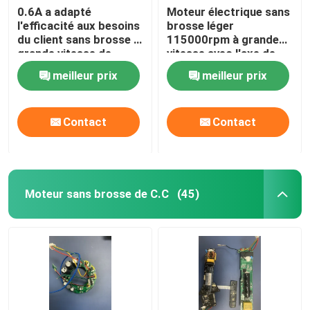
0.6A a adapté
Moteur électrique sans
l'efficacité aux besoins
brosse léger
du client sans brosse à
115000rpm à grande
grande vitesse de
vitesse avec l'axe de
moteur du moteur
3mm
meilleur prix
meilleur prix
130W 80%
Contact
Contact
Moteur sans brosse de C.C
(45)