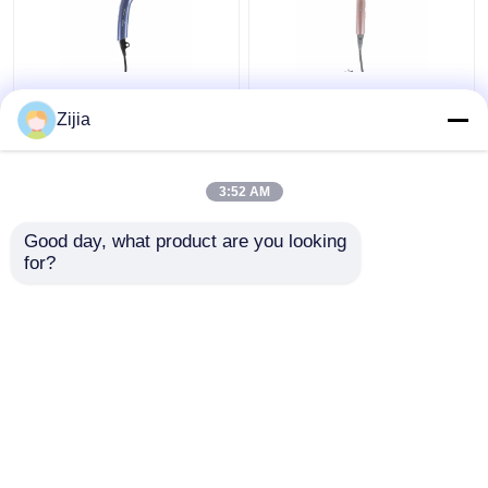
Le sèche-cheveux sans
Petit type sans brosse
brosse à grande
pliable de soufflement
Zijia
vitesse de moteur pour
à grande vitesse de
la maison 110000rpm a
moteur de sèche-
adapté aux besoins du
cheveux de voyage
3:52 AM
meilleur prix
meilleur prix
client
Good day, what product are you looking 
for?
Contact
Contact
Regardez plus
Aperçu
Au sujet de nous
Contactez-nous
Desktop Site
Plan du site
Privacy Policy