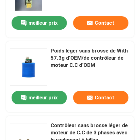
Au sujet de nous
meilleur prix
Contact
Visite d'usine
Poids léger sans brosse de With
Contrôle de qualité
57.3g d'OEM/de contrôleur de
moteur C.C d'ODM
Contactez-nous
Demandez une citation
meilleur prix
Contact
Moteur sans balais à grande vitesse
Contrôleur sans brosse léger de
moteur de C.C de 3 phases avec
Moteur sans brosse de C.C
le roulement à billes