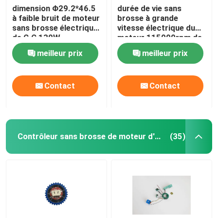
dimension Φ29.2*46.5
durée de vie sans
à faible bruit de moteur
brosse à grande
sans brosse électrique
vitesse électrique du
de C.C 130W
moteur 115000rpm de
C.C 1.2A plus longue
meilleur prix
meilleur prix
Contact
Contact
Contrôleur sans brosse de moteur d'entraînement
(35)