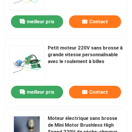
Au sujet de nous
meilleur prix
Contact
Visite d'usine
Petit moteur 220V sans brosse à
Contrôle de qualité
grande vitesse personnalisable
avec le roulement à billes
Contactez-nous
Demandez une citation
meilleur prix
Contact
Moteur sans balais à grande vitesse
Moteur électrique sans brosse
de Mini Motor Brushless High
Moteur sans brosse de C.C
Speed 220V de sèche-cheveux