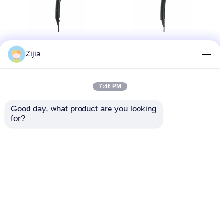
Le sèche-cheveux à
Sèche-cheveux se
grande vitesse de
pliant concis grande
Zijia
moteur de C.C a
vitesse de moteur pour
personnalisé
d'hôtel C.C 220V/50Hz
110000rpm pliable
7:46 PM
meilleur prix
meilleur prix
Good day, what product are you looking 
for?
Contact
Contact
Regardez plus
Aperçu
Au sujet de nous
Contactez-nous
Desktop Site
Plan du site
Privacy Policy