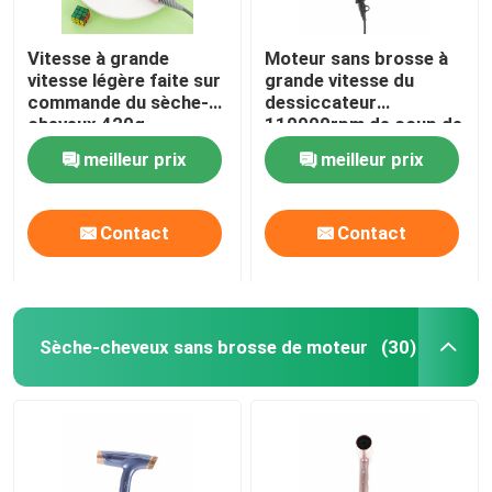
Vitesse à grande
Moteur sans brosse à
vitesse légère faite sur
grande vitesse du
commande du sèche-
dessiccateur
cheveux 420g
110000rpm de coup de
110000rpm/min
sèche-cheveux
meilleur prix
meilleur prix
d'OEM/ODM
Contact
Contact
Sèche-cheveux sans brosse de moteur
(30)