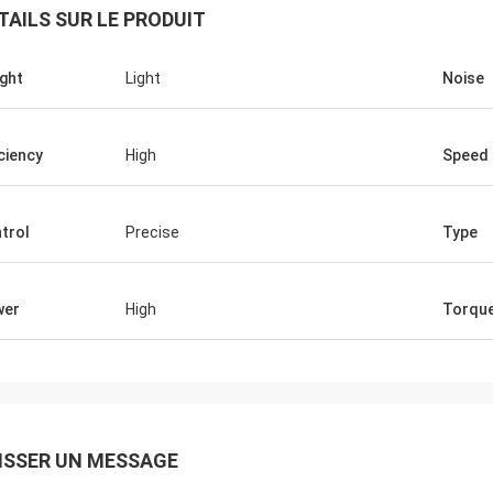
TAILS SUR LE PRODUIT
ght
Light
Noise
iciency
High
Speed
trol
Precise
Type
wer
High
Torqu
ISSER UN MESSAGE