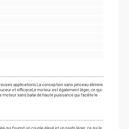
reuses applications.La conception sans pinceau élimine
ouceur et efficaceLe moteur est également léger, ce qui
r de moteur sans balai de haute puissance qui facilite le
i qui fournit un couple élevé et un poids léger, ce qui le