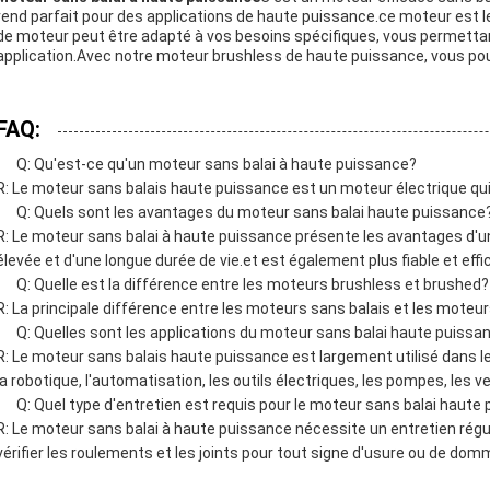
rend parfait pour des applications de haute puissance.ce moteur est le
de moteur peut être adapté à vos besoins spécifiques, vous permettant
application.Avec notre moteur brushless de haute puissance, vous pouve
FAQ:
Q: Qu'est-ce qu'un moteur sans balai à haute puissance?
R: Le moteur sans balais haute puissance est un moteur électrique qui 
Q: Quels sont les avantages du moteur sans balai haute puissance
R: Le moteur sans balai à haute puissance présente les avantages d'une
élevée et d'une longue durée de vie.et est également plus fiable et effi
Q: Quelle est la différence entre les moteurs brushless et brushed?
R: La principale différence entre les moteurs sans balais et les moteurs
Q: Quelles sont les applications du moteur sans balai haute puissa
R: Le moteur sans balais haute puissance est largement utilisé dans le
la robotique, l'automatisation, les outils électriques, les pompes, les v
Q: Quel type d'entretien est requis pour le moteur sans balai haute
R: Le moteur sans balai à haute puissance nécessite un entretien régu
vérifier les roulements et les joints pour tout signe d'usure ou de do