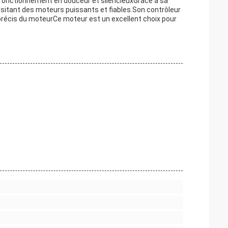
n fonctionnement en douceur et silencieuxGrâce à sa
essitant des moteurs puissants et fiables.Son contrôleur
 précis du moteurCe moteur est un excellent choix pour