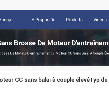
Aperçu
A Propos De
Produits
Vidéos
Nous
Sans Brosse De Moteur D'entraînem
Brosse De Moteur D'entraînement
/
Moteur CC Sans Balai À Couple Él
teur CC sans balai à couple élevéTyp de