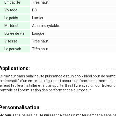
Efficacité
Très haut
Voltage
DC
Le poids
Lumière
Matériel
Acier inoxydable
Durée de vie
Longue
Vitesse
Très haut
Le pouvoir
Très haut
Applications:
Le moteur sans balai haute puissance est un choix idéal pour de nomb
la nécessité d'un entretien régulier et assure un fonctionnement en d
le rend facile à installer et à transporter.Il est livré avec un contrôleu
contrôle et l'optimisation des performances du moteur.
Personnalisation:
Moteur sans balai à haute puissance
C'est un moteur efficace sans bala