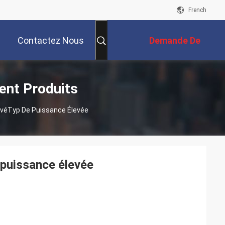
French
Contactez Nous
Demande De
Soumission
ent Produits
evéTyp De Puissance Élevée
 puissance élevée