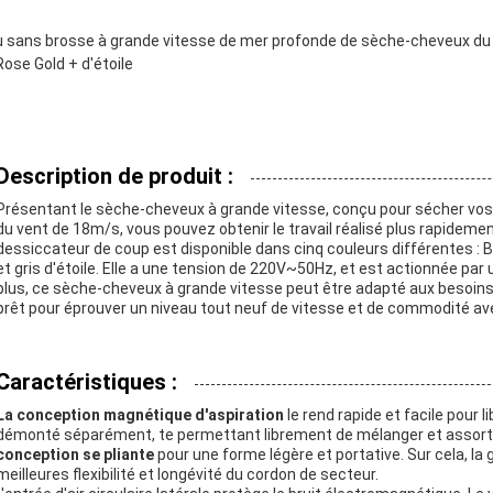
u sans brosse à grande vitesse de mer profonde de sèche-cheveux du m
Rose Gold + d'étoile
Description de produit :
Présentant le sèche-cheveux à grande vitesse, conçu pour sécher vo
du vent de 18m/s, vous pouvez obtenir le travail réalisé plus rapideme
dessiccateur de coup est disponible dans cinq couleurs différentes : Bl
et gris d'étoile. Elle a une tension de 220V~50Hz, et est actionnée p
plus, ce sèche-cheveux à grande vitesse peut être adapté aux besoin
prêt pour éprouver un niveau tout neuf de vitesse et de commodité av
Caractéristiques :
La conception magnétique d'aspiration
le rend rapide et facile pour 
démonté séparément, te permettant librement de mélanger et assortir
conception se pliante
pour une forme légère et portative. Sur cela, la
meilleures flexibilité et longévité du cordon de secteur.