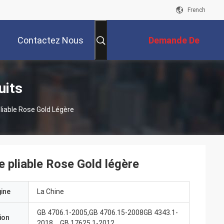
French
Contactez Nous
Demande De
Soumission
uits
iable Rose Gold Légère
 pliable Rose Gold légère
gine
La Chine
GB 4706.1-2005,GB 4706.15-2008GB 4343.1-
ion
2018，GB 17625.1-2012