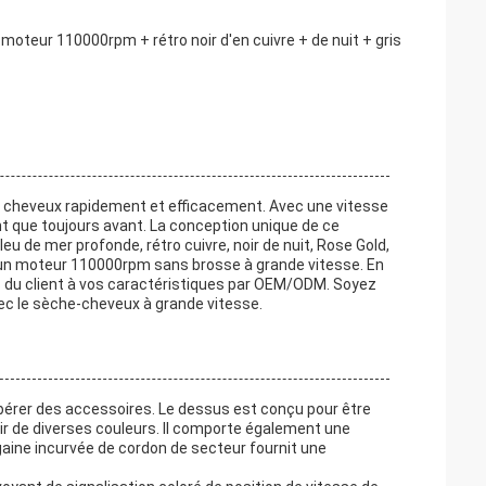
oteur 110000rpm + rétro noir d'en cuivre + de nuit + gris
s cheveux rapidement et efficacement. Avec une vitesse
nt que toujours avant. La conception unique de ce
eu de mer profonde, rétro cuivre, noir de nuit, Rose Gold,
ar un moteur 110000rpm sans brosse à grande vitesse. En
s du client à vos caractéristiques par OEM/ODM. Soyez
ec le sèche-cheveux à grande vitesse.
libérer des accessoires. Le dessus est conçu pour être
 de diverses couleurs. Il comporte également une
 gaine incurvée de cordon de secteur fournit une