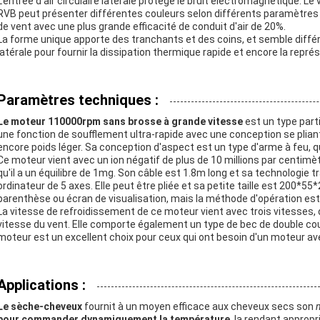
L'entrée d'air circulaire latérale protège le bruit électromagnétique. Le
RVB peut présenter différentes couleurs selon différents paramètres d
de vent avec une plus grande efficacité de conduit d'air de 20%.
La forme unique apporte des tranchants et des coins, et semble différent
latérale pour fournir la dissipation thermique rapide et encore la repré
Paramètres techniques :
Le moteur 110000rpm sans brosse à grande vitesse
est un type part
une fonction de soufflement ultra-rapide avec une conception se pliante q
encore poids léger. Sa conception d'aspect est un type d'arme à feu, qu
Ce moteur vient avec un ion négatif de plus de 10 millions par centimèt
qu'il a un équilibre de 1mg. Son câble est 1.8m long et sa technolog
ordinateur de 5 axes. Elle peut être pliée et sa petite taille est 200*55
parenthèse ou écran de visualisation, mais la méthode d'opération es
La vitesse de refroidissement de ce moteur vient avec trois vitesses, d
vitesse du vent. Elle comporte également un type de bec de double c
moteur est un excellent choix pour ceux qui ont besoin d'un moteur av
Applications :
Le sèche-cheveux
fournit à un moyen efficace aux cheveux secs son
pour commander dynamiquement la température
, la rendant appropr