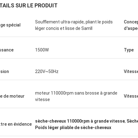
TAILS SUR LE PRODUIT
Soufflement ultra-rapide, pliant le poids
Concep
ge spécial
léger concis et lisse de Samll
d'aspe
ssance
1500W
Type
sion
220V~50Hz
Vitess
moteur 110000rpm sans brosse à grande
e de moteur
Vitess
vitesse
sèche-cheveux 110000rpm à grande vitesse
,
Sèche
tre en évidence
Poids léger pliable de sèche-cheveux