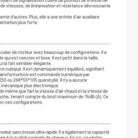
 voyant de signalisation coloré de position de vitesse de
e vitesses, de linéarisation et résistance décroissante
e d'autres. Plus, elle a une entrée d'air auxiliaire
sentation plus forte.
iculier de moteur avec beaucoup de configurations. Il a
ui est concise et lisse. Il est petit dans la taille,
i la fait sembler élégante.
re cubique. Il est dynamiquement équilibré, signifiant
ie transformatrice est commande numérique par
*255 ou 268*55*105 quand plié. Il n'y a aucune
t mécanique plus électronique.
e même que fait la vitesse d'air chaud et la vitesse de
ouche, tenant compte du bruit maximum de 76dB (A). Ce
ec ces configurations.
moteur sans brosse ultra-rapide
. Il a également la capacité
iée à la qualité normale de cheveux. En soi, ce sèche-