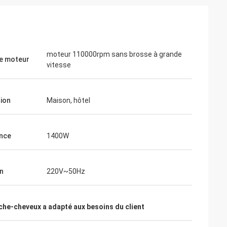
moteur 110000rpm sans brosse à grande
e moteur
vitesse
tion
Maison, hôtel
nce
1400W
n
220V~50Hz
èche-cheveux a adapté aux besoins du client