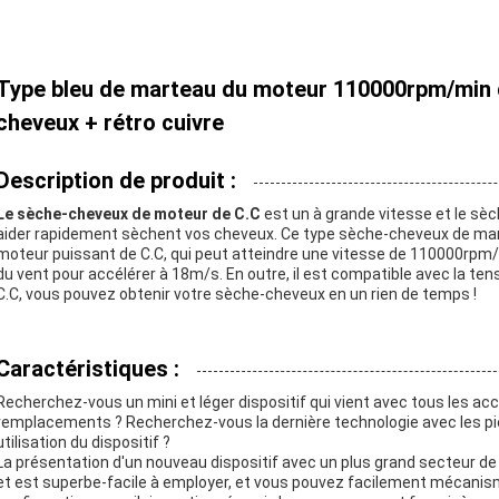
Type bleu de marteau du moteur 110000rpm/min 
cheveux + rétro cuivre
Description de produit :
Le sèche-cheveux de moteur de C.C
est un à grande vitesse et le sè
aider rapidement sèchent vos cheveux. Ce type sèche-cheveux de mart
moteur puissant de C.C, qui peut atteindre une vitesse de 110000rpm/
du vent pour accélérer à 18m/s. En outre, il est compatible avec la 
C.C, vous pouvez obtenir votre sèche-cheveux en un rien de temps !
Caractéristiques :
Recherchez-vous un mini et léger dispositif qui vient avec tous les ac
remplacements ? Recherchez-vous la dernière technologie avec les p
utilisation du dispositif ?
La présentation d'un nouveau dispositif avec un plus grand secteur de
et est superbe-facile à employer, et vous pouvez facilement mécanis