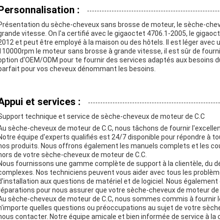
Personnalisation :
Présentation du sèche-cheveux sans brosse de moteur, le sèche-chev
grande vitesse. On l'a certifié avec le gigaoctet 4706.1-2005, le giga
2012 et peut être employé à la maison ou des hôtels. Il est léger ave
110000rpm le moteur sans brosse à grande vitesse, il est sûr de four
option d'OEM/ODM pour te fournir des services adaptés aux besoins du c
parfait pour vos cheveux dénommant les besoins.
Appui et services :
Support technique et service de sèche-cheveux de moteur de C.C
Au sèche-cheveux de moteur de C.C, nous tâchons de fournir l'excellen
Notre équipe d'experts qualifiés est 24/7 disponible pour répondre à t
nos produits. Nous offrons également les manuels complets et les cours 
hors de votre sèche-cheveux de moteur de C.C.
Nous fournissons une gamme complète de support à la clientèle, du 
complexes. Nos techniciens peuvent vous aider avec tous les problème
d'installation aux questions de matériel et de logiciel. Nous également
réparations pour nous assurer que votre sèche-cheveux de moteur de C
Au sèche-cheveux de moteur de C.C, nous sommes commis à fournir le me
n'importe quelles questions ou préoccupations au sujet de votre sèche
nous contacter. Notre équipe amicale et bien informée de service à la cl