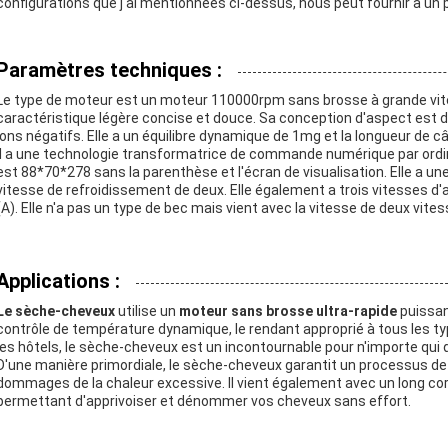
configurations que j'ai mentionnées ci-dessus, nous peut fournir à un pr
Paramètres techniques :
Le type de moteur est un moteur 110000rpm sans brosse à grande vitess
caractéristique légère concise et douce. Sa conception d'aspect est dr
ions négatifs. Elle a un équilibre dynamique de 1mg et la longueur de c
Il a une technologie transformatrice de commande numérique par ordinat
est 88*70*278 sans la parenthèse et l'écran de visualisation. Elle a 
vitesse de refroidissement de deux. Elle également a trois vitesses d
(A). Elle n'a pas un type de bec mais vient avec la vitesse de deux vite
Applications :
Le sèche-cheveux
utilise un
moteur sans brosse ultra-rapide
puissan
contrôle de température dynamique, le rendant approprié à tous les ty
les hôtels, le sèche-cheveux est un incontournable pour n'importe qui q
D'une manière primordiale, le sèche-cheveux garantit un processus d
dommages de la chaleur excessive. Il vient également avec un long cor
permettant d'apprivoiser et dénommer vos cheveux sans effort.