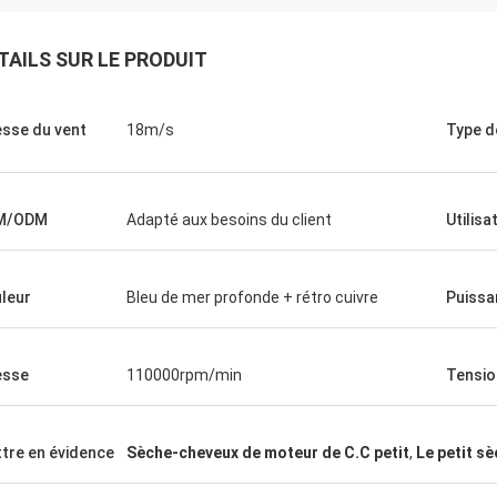
TAILS SUR LE PRODUIT
esse du vent
18m/s
Type d
M/ODM
Adapté aux besoins du client
Utilisa
leur
Bleu de mer profonde + rétro cuivre
Puissa
esse
110000rpm/min
Tensio
tre en évidence
Sèche-cheveux de moteur de C.C petit
,
Le petit s