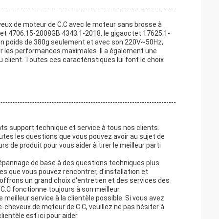
eux de moteur de C.C avec le moteur sans brosse à
octet 4706.15-2008GB 4343.1-2018, le gigaoctet 17625.1-
c un poids de 380g seulement et avec son 220V~50Hz,
nir les performances maximales. Il a également une
lient. Toutes ces caractéristiques lui font le choix
ts support technique et service à tous nos clients.
outes les questions que vous pouvez avoir au sujet de
de produit pour vous aider à tirer le meilleur parti
dépannage de base à des questions techniques plus
s que vous pouvez rencontrer, d'installation et
 offrons un grand choix d'entretien et des services des
.C fonctionne toujours à son meilleur.
illeur service à la clientèle possible. Si vous avez
-cheveux de moteur de C.C, veuillez ne pas hésiter à
ientèle est ici pour aider.