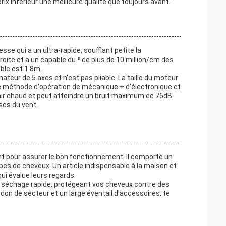
ix inférieur une meilleure qualité que toujours avant.
e qui a un ultra-rapide, soufflant petite la
oite et a un capable du ³ de plus de 10 million/cm des
âble est 1.8m.
eur de 5 axes et n'est pas pliable. La taille du moteur
une méthode d'opération de mécanique + d'électronique et
'air chaud et peut atteindre un bruit maximum de 76dB
sses du vent.
t pour assurer le bon fonctionnement. Il comporte un
pes de cheveux. Un article indispensable à la maison et
ui évalue leurs regards.
e séchage rapide, protégeant vos cheveux contre des
don de secteur et un large éventail d'accessoires, te