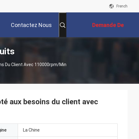
French
Contactez Nous
Demande De
uits
Soumission
ns Du Client Avec 110000rpm/Min
té aux besoins du client avec
gine
La Chine