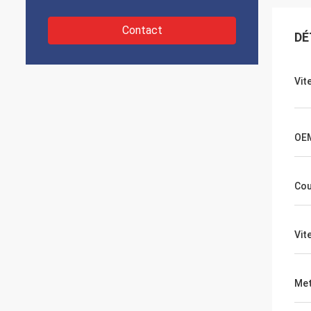
Contact
DÉ
Vit
OE
Cou
Vit
Met