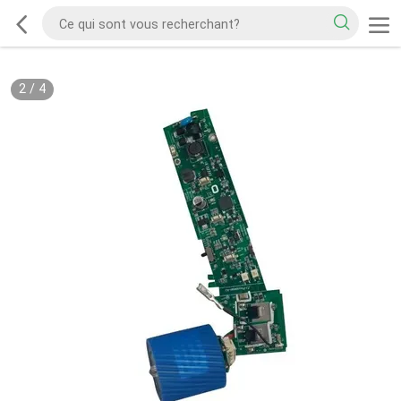
2
/
4