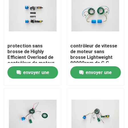
protection sans
contrôleur de vitesse
brosse de Highly
de moteur sans
Efficient Overload de
brosse Lightweight
contrôleur de moteur
90000rpm de C.C
de C.C 82W
120W
envoyer une
envoyer une
demande
demande
Maison
Produits
Vidéos