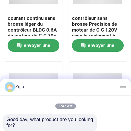
Au sujet de nous
courant continu sans
contrôleur sans
brosse léger du
brosse Precision de
contrôleur BLDC 0.6A
moteur de C.C 120V
Visite d'usine
de moteur de C.C 70g
avec le roulement à
billes 3mm
envoyer une
envoyer une
Contrôle de qualité
demande
demande
Contactez-nous
Zijia
Demandez une citation
1:47 AM
Moteur sans balais à grande vitesse
Good day, what product are you looking 
contrôleur sans
Contrôleur sans
for?
brosse 170VDC de
brosse à grande
Moteur sans brosse de C.C