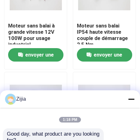
Au sujet de nous
Moteur sans balai à
Moteur sans balai
grande vitesse 12V
IP54 haute vitesse
Visite d'usine
100W pour usage
couple de démarrage
industriel
2,5 Nm
envoyer une
envoyer une
Contrôle de qualité
demande
demande
Contactez-nous
Demandez une citation
Zijia
Moteur sans balais à grande vitesse
1:18 PM
Good day, what product are you looking 
Moteur sans balai à
IP54 Moteur
Moteur sans brosse de C.C