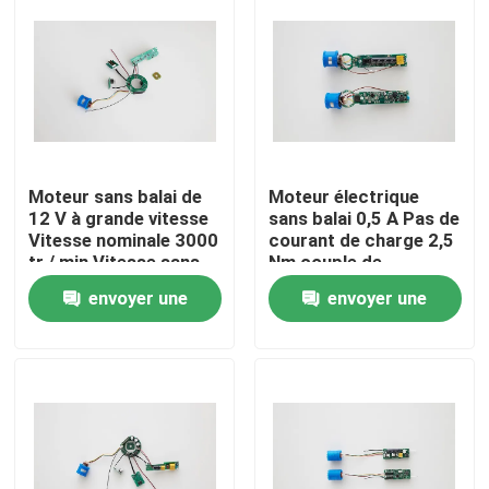
Moteur sans balai de
Moteur électrique
12 V à grande vitesse
sans balai 0,5 A Pas de
Vitesse nominale 3000
courant de charge 2,5
tr / min Vitesse sans
Nm couple de
charge 4000 tr / min
démarrage 3000
envoyer une
envoyer une
tr/min Vitesse
nominale
Maison
demande
demande
Produits
Vidéos