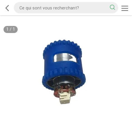
1
/
1