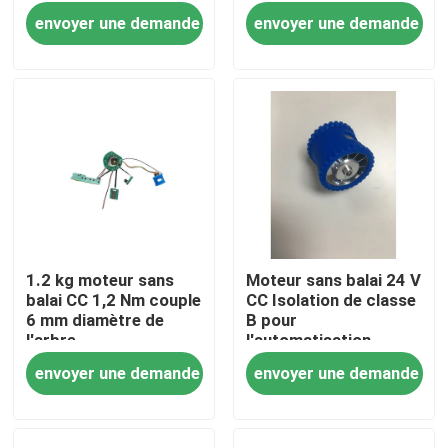
-20°C à +60°C
envoyer une demande
envoyer une demande
1.2 kg moteur sans
Moteur sans balai 24 V
balai CC 1,2 Nm couple
CC Isolation de classe
Maison
6 mm diamètre de
B pour
l'arbre
l'automatisation
industrielle
envoyer une demande
envoyer une demande
Produits
Vidéos