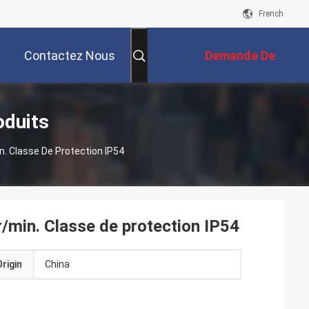
French
Contactez Nous
Demande De
Soumission
oduits
n. Classe De Protection IP54
tr/min. Classe de protection IP54
rigin
China