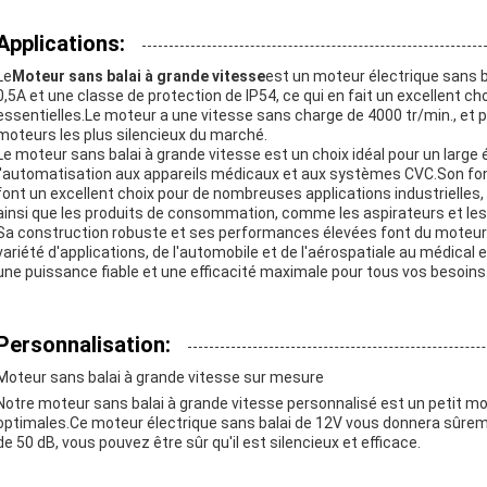
Applications:
Le
Moteur sans balai à grande vitesse
est un moteur électrique sans 
0,5A et une classe de protection de IP54, ce qui en fait un excellent choi
essentielles.Le moteur a une vitesse sans charge de 4000 tr/min., et pr
moteurs les plus silencieux du marché.
Le moteur sans balai à grande vitesse est un choix idéal pour un large é
l'automatisation aux appareils médicaux et aux systèmes CVC.Son fon
font un excellent choix pour de nombreuses applications industrielles
ainsi que les produits de consommation, comme les aspirateurs et les 
Sa construction robuste et ses performances élevées font du moteur s
variété d'applications, de l'automobile et de l'aérospatiale au médical 
une puissance fiable et une efficacité maximale pour tous vos besoins
Personnalisation:
Moteur sans balai à grande vitesse sur mesure
Notre moteur sans balai à grande vitesse personnalisé est un petit 
optimales.Ce moteur électrique sans balai de 12V vous donnera sûrem
de 50 dB, vous pouvez être sûr qu'il est silencieux et efficace.