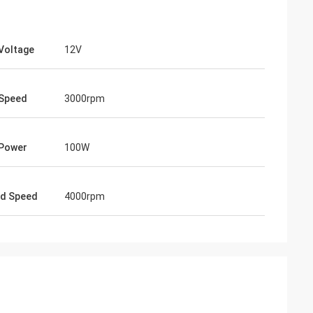
Voltage
12V
 Speed
3000rpm
 Power
100W
ad Speed
4000rpm