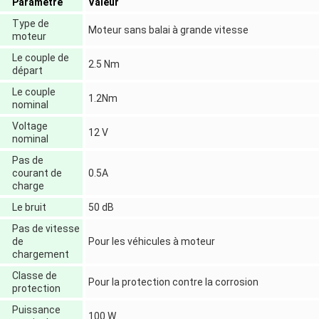
Paramètre
Valeur
Type de
Moteur sans balai à grande vitesse
moteur
Le couple de
2.5 Nm
départ
Le couple
1.2Nm
nominal
Voltage
12 V
nominal
Pas de
courant de
0.5A
charge
Le bruit
50 dB
Pas de vitesse
de
Pour les véhicules à moteur
chargement
Classe de
Pour la protection contre la corrosion
protection
Puissance
100 W