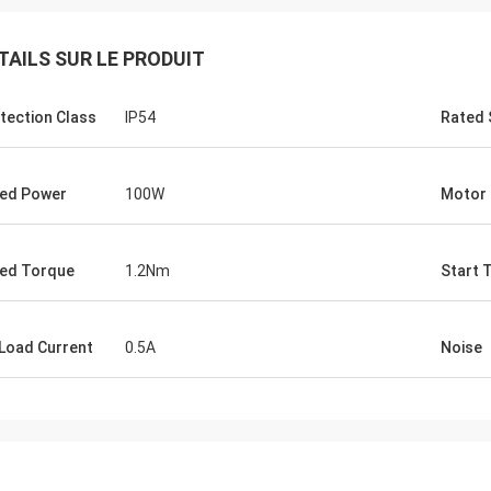
TAILS SUR LE PRODUIT
tection Class
IP54
Rated
ed Power
100W
Motor
ed Torque
1.2Nm
Start 
Load Current
0.5A
Noise