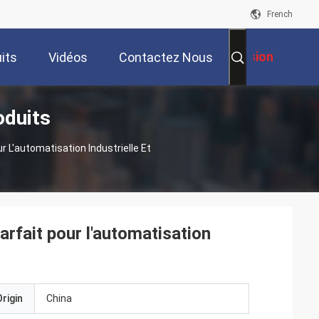
French
Demande De Soumission
its
Vidéos
Contactez Nous
oduits
 L'automatisation Industrielle Et
rfait pour l'automatisation
rigin
China