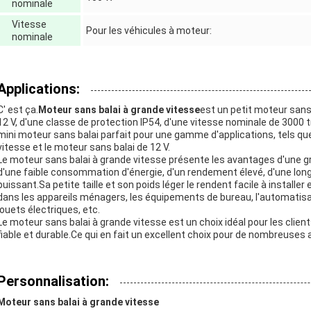
nominale
Vitesse
Pour les véhicules à moteur:
nominale
Applications:
C' est ça.
Moteur sans balai à grande vitesse
est un petit moteur sans
12 V, d'une classe de protection IP54, d'une vitesse nominale de 3000
mini moteur sans balai parfait pour une gamme d'applications, tels que
vitesse et le moteur sans balai de 12 V.
Le moteur sans balai à grande vitesse présente les avantages d'une gra
d'une faible consommation d'énergie, d'un rendement élevé, d'une lon
puissant.Sa petite taille et son poids léger le rendent facile à installe
dans les appareils ménagers, les équipements de bureau, l'automatisati
jouets électriques, etc.
Le moteur sans balai à grande vitesse est un choix idéal pour les clie
fiable et durable.Ce qui en fait un excellent choix pour de nombreuses a
Personnalisation:
Moteur sans balai à grande vitesse