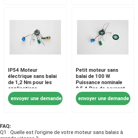
Au sujet de nous
Visite d'usine
Contrôle de qualité
IP54 Moteur
Petit moteur sans
électrique sans balai
balai de 100 W
Contactez-nous
de 1,2 Nm pour les
Puissance nominale
applications
0,5 A Pas de courant
industrielles
de charge
envoyer une demande
envoyer une demande
Moteur sans balais à grande vitesse
FAQ:
Q1 : Quelle est l’origine de votre moteur sans balais à
Moteur sans brosse de C.C