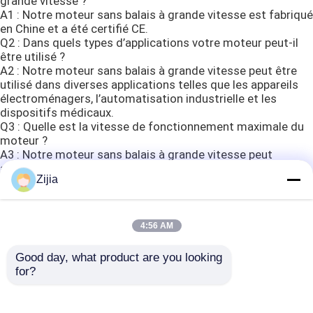
grande vitesse ?
A1 : Notre moteur sans balais à grande vitesse est fabriqué
en Chine et a été certifié CE.
Contrôleur sans brosse de moteur d'entraînement
Q2 : Dans quels types d’applications votre moteur peut-il
être utilisé ?
A2 : Notre moteur sans balais à grande vitesse peut être
Sèche-cheveux à grande vitesse
utilisé dans diverses applications telles que les appareils
électroménagers, l’automatisation industrielle et les
dispositifs médicaux.
Sèche-cheveux sans brosse de moteur
Q3 : Quelle est la vitesse de fonctionnement maximale du
moteur ?
A3 : Notre moteur sans balais à grande vitesse peut
atteindre une vitesse maximale de 70 000 tr/min.
Sèche-cheveux de moteur de C.C
Zijia
Q4 : Quelle est la puissance nominale du moteur ?
A4 : Notre moteur sans balais à grande vitesse a une
puissance nominale allant jusqu'à 1,7 kW.
Contrôleur sans brosse de moteur de C.C
Q5 : Quelle est la tension nominale du moteur ?
4:56 AM
A5 : Notre moteur sans balais à grande vitesse a une
tension nominale allant jusqu'à 48 V.
Good day, what product are you looking 
for?
Étiquettes:
Moteur sans balais à grande vitesse