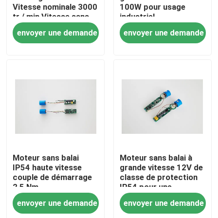
Vitesse nominale 3000
100W pour usage
tr / min Vitesse sans
industriel
charge 4000 tr / min
envoyer une demande
envoyer une demande
Maison
Moteur sans balai
Moteur sans balai à
IP54 haute vitesse
grande vitesse 12V de
couple de démarrage
classe de protection
Produits
2,5 Nm
IP54 pour une
utilisation industrielle
envoyer une demande
envoyer une demande
Vidéos