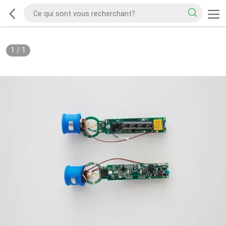
1
/
1