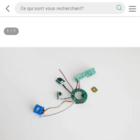
1
/
1