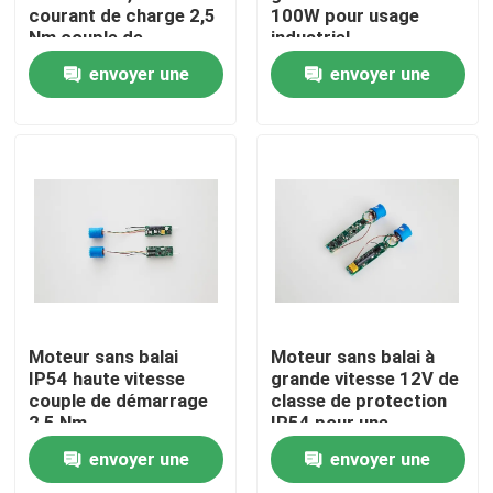
courant de charge 2,5
100W pour usage
Nm couple de
industriel
démarrage 3000
envoyer une
envoyer une
tr/min Vitesse
nominale
demande
demande
Maison
Moteur sans balai
Moteur sans balai à
IP54 haute vitesse
grande vitesse 12V de
couple de démarrage
classe de protection
Produits
2,5 Nm
IP54 pour une
utilisation industrielle
envoyer une
envoyer une
Vidéos