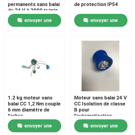
permanents sans balai
de protection IP54
de 24 V à 3000 tr/min
-20°C à +60°C
envoyer une
envoyer une
demande
demande
Maison
1.2 kg moteur sans
Moteur sans balai 24 V
balai CC 1,2 Nm couple
CC Isolation de classe
6 mm diamètre de
B pour
Produits
l'arbre
l'automatisation
industrielle
envoyer une
envoyer une
Vidéos