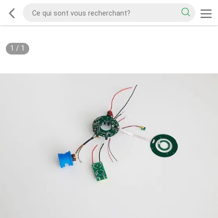
1
/
1