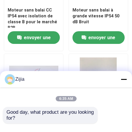
Moteur sans balai CC
Moteur sans balai à
IP54 avec isolation de
grande vitesse IP54 50
classe B pour le marché
dB Bruit
B2B
envoyer une
envoyer une
demande
demande
Zijia
Maison
6:35 AM
Produits
Good day, what product are you looking 
Moteur électrique sans
Moteur CC sans balai à
for?
balai de 100 W avec
couple élevé à haut
classe de protection
rendement
Vidéos
IP54 Bruit 50 dB